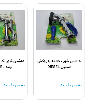
ماشین شور۷حالته با روکش
ماشین شور تک ح
استیل DIESEL
بلند DIESEL
تماس بگیرید
تماس بگیرید