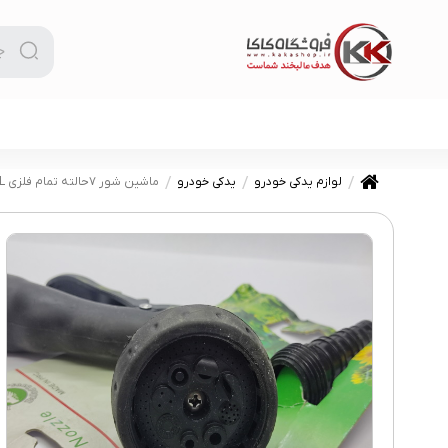
لوازم یدکی خودرو
یدکی خودرو
ماشین شور ۷حالته تمام فلزی DIESEL