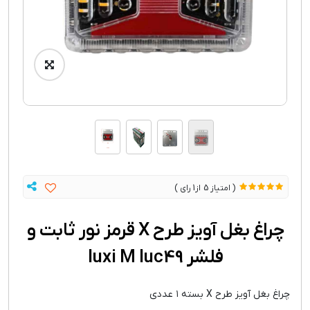
1
5
چراغ بغل آویز طرح X قرمز نور ثابت و
فلشر luxi M luc49
چراغ بغل آویز طرح X بسته ۱ عددی