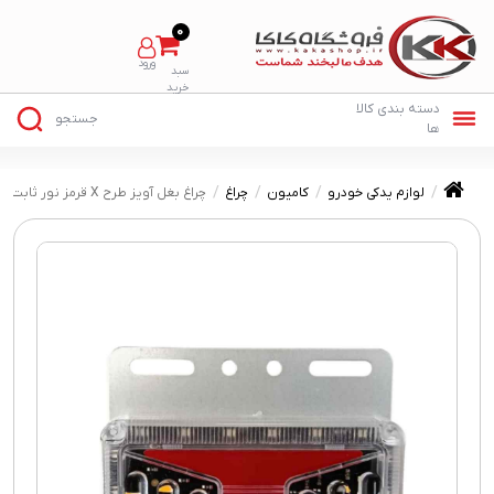
0
لوازم یدکی خودرو
کامیون
چراغ
چراغ بغل آویز طرح X قرمز نور ثابت و فلشر luxi M luc49