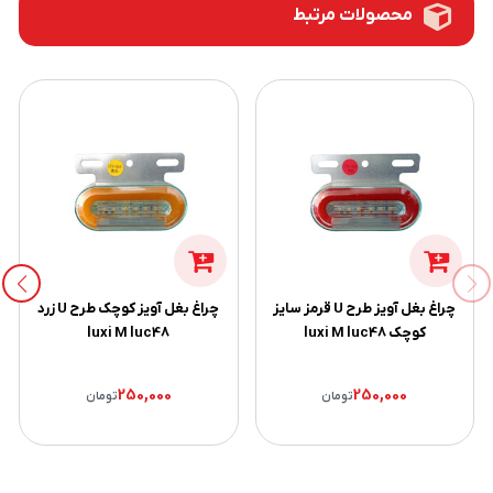
محصولات مرتبط
چراغ بغل آویز طرح U قرمز سایز
چراغ بغل آویز کوچک طرح U زرد
کوچک luxi M luc48
luxi M luc48
250,000
250,000
تومان
تومان