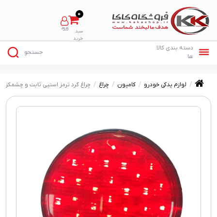
0
لوازم یدکی خودرو
کامیون
چراغ
چراغ گرد ترمز استپی ثابت و چشمکزن ۱۲ و ۲۴ ولت قاب لاستیکی SRS S340