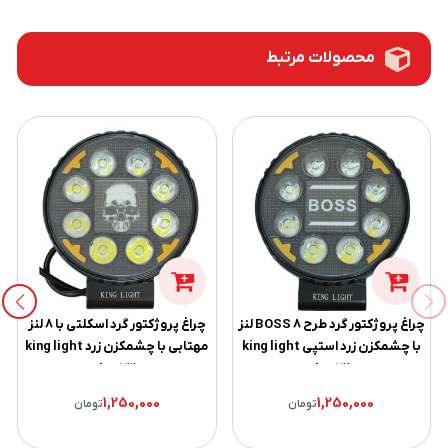
محصولات مرتبط
چراغ پروژکتور گرد طرح BOSS ۸ لنز
چراغ پروژکتور گرد اسکلتی با ۸ لنز
با چشمکزن زرد استپی king light
مهتابی با چشمکزن زرد king light
80073
80072
1,250,000
1,250,000
تومان
تومان