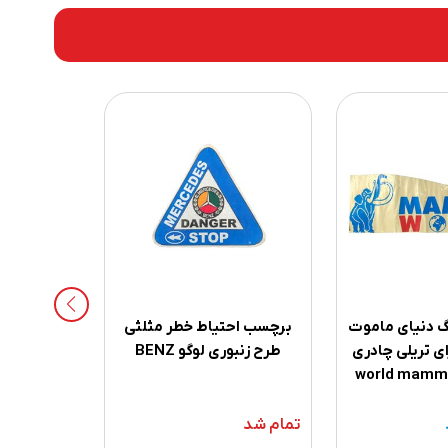
 دنیای ماموت
برچسب احتیاط خطر مثلثی
برچسب اح
 ۱/۸۴ برای تریلی چادری
طرح زنبوری لوگو BENZ
قرمز طرح STOP DANGER
تمام شد
تمام شد