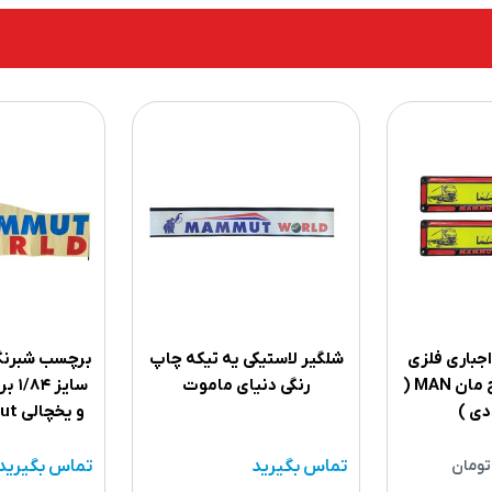
اجباری فلزی
شلگیر لاستیکی یه تیکه چاپ
برچسب شبرنگ
پلیس راهی طرح مان MAN (
رنگی دنیای ماموت
سایز
و یخچالی world mammut
تومان
تماس بگیرید
تماس بگیرید