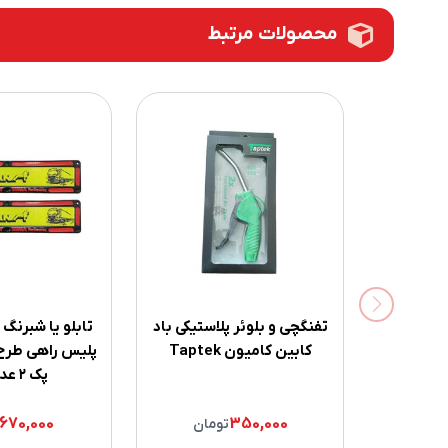
محصولات مرتبط
تفنگچی و بلوئر پلاستیکی باد
تابلو یا شبرنگ 
کابین کامیون Taptek
پک ۲ عددی )
670,000
350,000
تومان