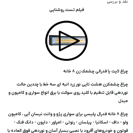
نقد و بررسی
فیلم تست روشنایی
چراغ لایت یا فدرالی چشمک زن ۸ خانه
چراغ چشمکزن هشت تایی نور زرد انبه ای سه خط با چندین حالت
نوردهی قابل تنظیم با کلید روی سوکت با برق انواع سواری و کامیون و
مبدل
چراغ ۸ خانه فدرال پلیسی برای سواری پژو و وانت نیسان آبی ، کامیون
ولو - داف - اسکانیا - پیلسان - رنوتی - امپاور - دایون - دانگ فنگ -
فوتون و خودروهای آفرود با نصبی بسیار آسان و نوردهی فوق العاده با