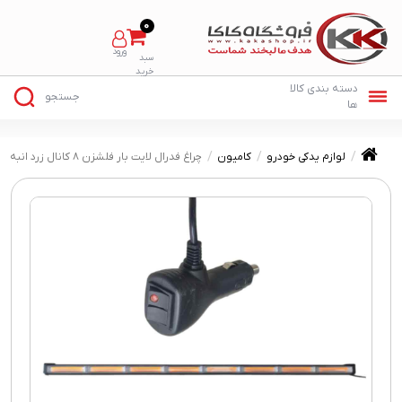
0
لوازم یدکی خودرو
کامیون
چراغ فدرال لایت بار فلشزن ۸ کانال زرد انبه ای ۱۲ ولت فندکی