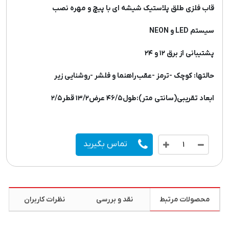
قاب فلزی طلق پلاستیک شیشه ای با پیچ و مهره نصب
سیستم LED و NEON
پشتیبانی از برق ۱۲ و ۲۴
حالتها: کوچک -ترمز -عقب
راهنما و فلشر -روشنایی زیر
ابعاد تقریبی(سانتی متر):طول۴۶/۵ عرض۱۳/۲ قطر۲/۵
تماس بگیرید
محصولات مرتبط
نقد و بررسی
نظرات کاربران