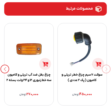
محصولات مرتبط
سوکت ۷سیم چراغ خطر تریلی و
چراغ بغل ضد آب تریلی و کامیون
کامیون ( پک ۲ عددی )
سه خط زنبوری ۱۲ و ۲۴ ولت بسته ۲
عددی
270,000
450,000
تومان
تومان